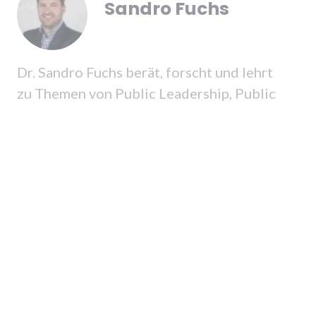
Sandro Fuchs
Dr. Sandro Fuchs berät, forscht und lehrt
zu Themen von Public Leadership, Public
Finance und systemischer Innovation von
öffentlichen Organisationen. Er leitet das
Center for Public Financial Management
der ZHAW und verfügt über
internationale Projekterfahrung in mehr
als 40 Ländern. Er ist im Advisory Board
verschiedener Start-Ups. Als Experte für
Public Financial Management arbeitet er
für verschiedene Internationale
Organisationen wie die Weltbank, den