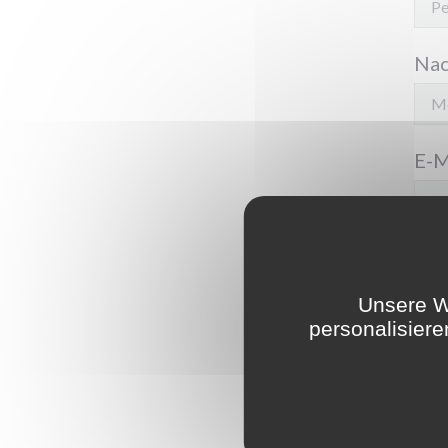
Na
E-M
Tel
Unsere W
personalisier
Nac