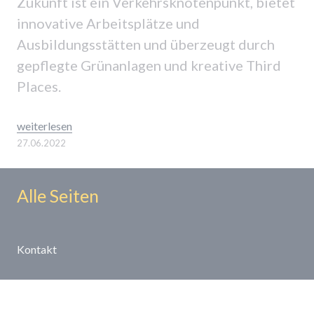
Zukunft ist ein Verkehrsknotenpunkt, bietet
innovative Arbeitsplätze und
Ausbildungsstätten und überzeugt durch
gepflegte Grünanlagen und kreative Third
Places.
„Generation Z: Mein Standort der Zukunft“
weiterlesen
27.06.2022
Alle Seiten
Kontakt
Netzwerk