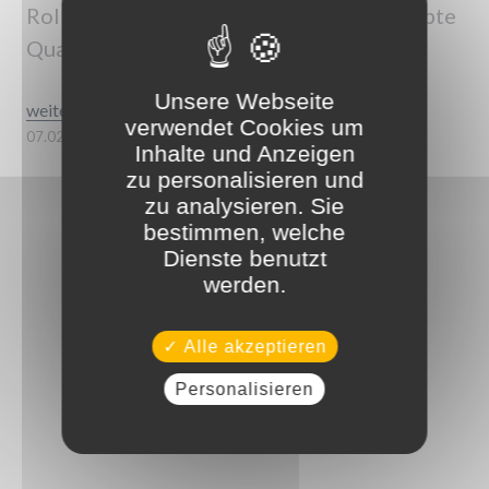
Rolle für ressourcenschonende und belebte
Quartiere.
Unsere Webseite
„Gestalten Sie Ihren Standort für die Zukunft“
weiterlesen
verwendet Cookies um
07.02.2023
Inhalte und Anzeigen
zu personalisieren und
zu analysieren. Sie
bestimmen, welche
Dienste benutzt
werden.
Alle akzeptieren
Personalisieren