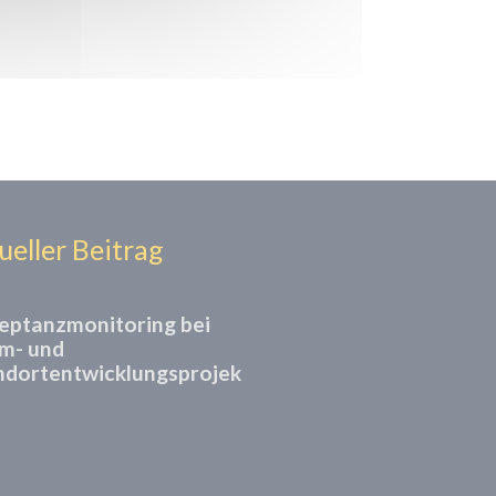
ueller Beitrag
eptanzmonitoring bei
m- und
ndortentwicklungsprojek