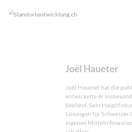
Zum
Inhalt
springen
Standortentwicklung.ch
Joël Haueter
Joël Haueter hat die pu
entwickelte er insbesond
Seeland. Sein Hauptfokus
Lösungen für Schweizer G
eigenen Mitteln finanzie
schaffen.