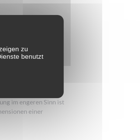
emische
zeigen zu
ienste benutzt
chtiger Bestandteil für
ung im engeren Sinn ist
mensionen einer
“