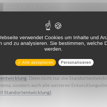
G
,
VERWALTUNG & POLITIK
trategie als Basis für die syst
icklung
ebseite verwendet Cookies um Inhalte und An
en und zu analysieren. Sie bestimmen, welche D
werden.
Alle akzeptieren
Personalisieren
 zukunftsorientierte Gemeindestrategie ist ein wi
tentwicklung
. Denn nicht nur die Standortentwickl
Thema, sondern auch alle weiteren Entwicklungsdi
ell Standortentwicklung)
.
ls Basis für die systemische Standortentwicklung